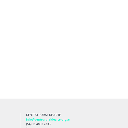
CENTRO RURAL DE ARTE
info@centroruraldearte.org.ar
(54) 11 4862 7333