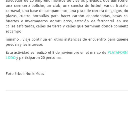
alrededor de 10 emprendimientos de viveros privados, dos almacene
una carnicería-boliche, un club, una cancha de fútbol, varios frutale
carnaval, una base de campamento, una pista de carrera de galgos, d
plazas, cuatro hornallas para hacer carbón abandonadas, casas c
huertas e invernaderos domiciliarios, estación de ferrocarril en us
calles asfaltadas, calles de tierra y calles que terminan donde comien
el campo.
mínimo : viaje continúa en otras instancias de encuentro para quien
puedan y les interese.
Esta actividad se realizó el 8 de noviembre en el marco de
PLATAFORM
LODO
y participaron 20 personas.
Foto árbol: Nuria Moss